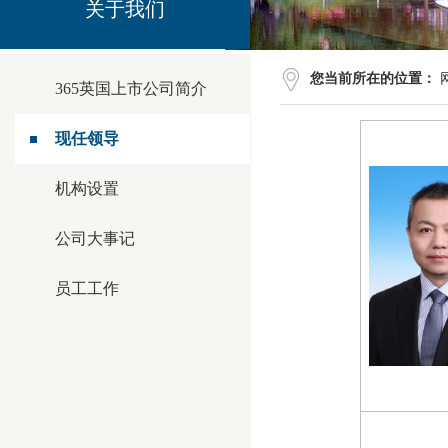
关于我们
您当前所在的位置：
​365英国上市公司简介
现任领导
机构设置
公司大事记
员工工作