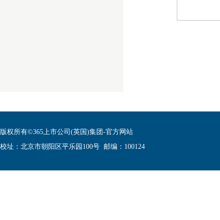
版权所有©365上市公司(英国)集团-官方网站
校址：北京市朝阳区平乐园100号 邮编：100124