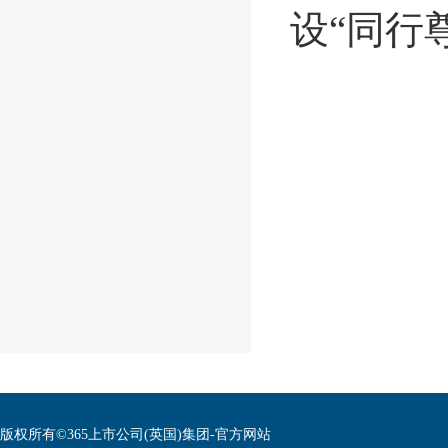
设“同行
版权所有©365上市公司(英国)集团-官方网站