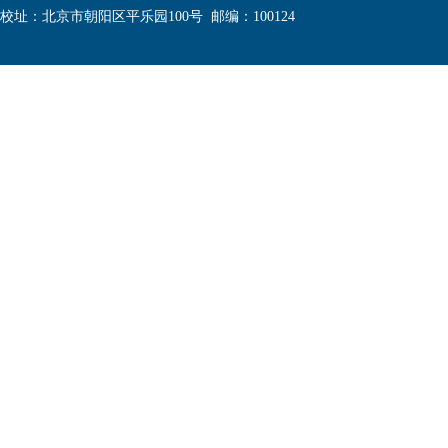
校址：北京市朝阳区平乐园100号 邮编：100124