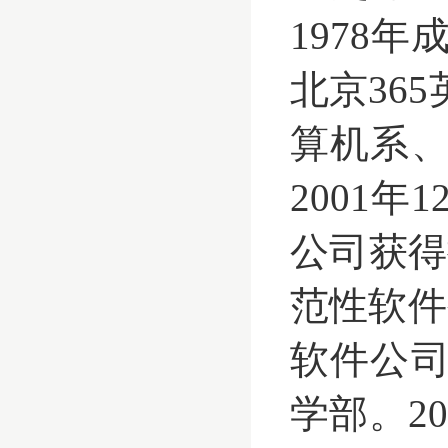
1978年
北京36
算机系、
2001
公司获得
范性软件
软件公司
学部。2