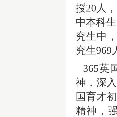
授
20
人，
中本科生
究生中
究生
9
69
365
神，深入
国育才
精神，强