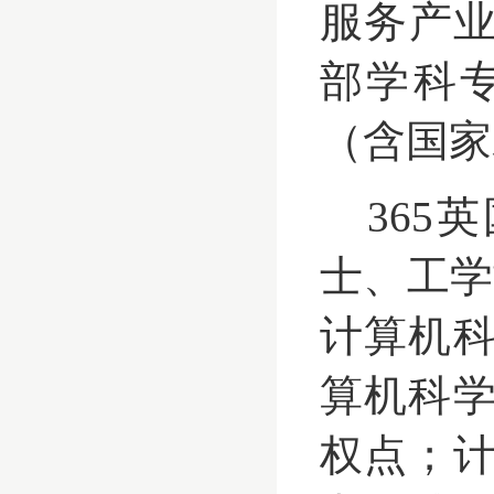
服务产业
部学科专
（含国家
36
士、工学
计算机科
算机科学
权点；计