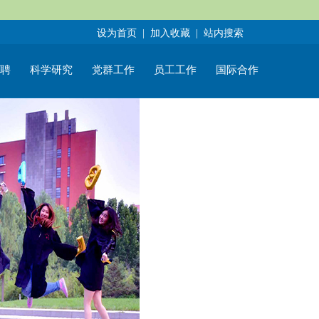
设为首页
|
加入收藏
|
站内搜索
聘
科学研究
党群工作
员工工作
国际合作