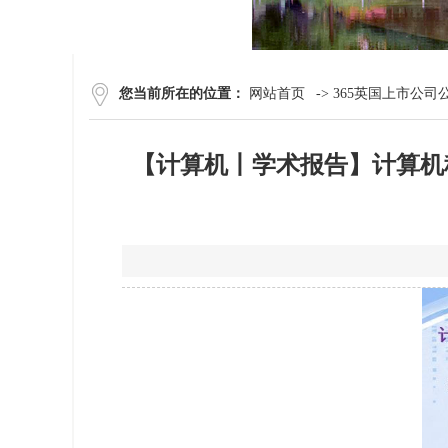
您当前所在的位置：
网站首页
->
365英国上市公司
【计算机丨学术报告】计算机