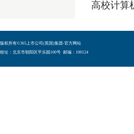
高校计算机
版权所有©365上市公司(英国)集团-官方网站
校址：北京市朝阳区平乐园100号 邮编：100124